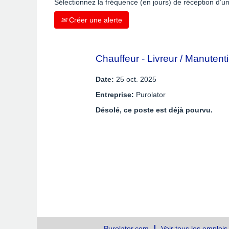
Sélectionnez la fréquence (en jours) de réception d’un
Créer une alerte
Chauffeur - Livreur / Manutent
Date:
25 oct. 2025
Entreprise:
Purolator
Désolé, ce poste est déjà pourvu.
Purolator.com
Voir tous les emplois