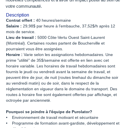
nouvelles compétences et à avoir un impact positif au sein de
votre communauté.
Description
Contrat offert :
40 heures/semaine
Salaire :
29,98$ par heure à l'embauche, 37,52$/h après 12
mois de service.
Lieu de travail :
5000 Côte-Vertu Ouest Saint-Laurent
(Montréal). Certaines routes partent de Boucherville et
pourraient vous être assignées.
Horaire :
Varie selon les assignations hebdomadaires. Une
prime "utilité" de 35$/semaine est offerte en lien avec cet
horaire variable. Les horaires de travail hebdomadaires sont
fournis le jeudi ou vendredi avant la semaine de travail, et
peuvent être de jour, de nuit (routes linehaul du dimanche soir
au vendredi matin) ou de soir, dans le respect de la
réglementation en vigueur dans le domaine du transport. Des
routes à horaire fixe sont également offertes par affichage, et
octroyée par ancienneté.
Pourquoi se joindre à l'équipe de Purolator?
• Environnement de travail motivant et sécuritaire
• Programme de formation avant-gardiste, développement et