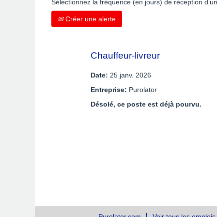
Sélectionnez la fréquence (en jours) de réception d’un
Créer une alerte
Chauffeur-livreur
Date:
25 janv. 2026
Entreprise:
Purolator
Désolé, ce poste est déjà pourvu.
Purolator.com
Voir tous les emplois