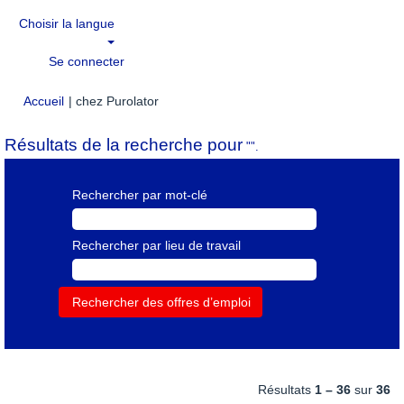
Choisir la langue
Se connecter
(page
Accueil
|
chez Purolator
actuelle)
Résultats de la recherche pour
"".
Rechercher par mot-clé
Rechercher par lieu de travail
Résultats
1 – 36
sur
36